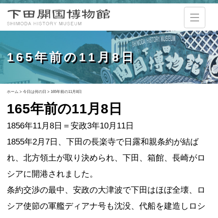
165年前の11月8日
ホーム
>
今日は何の日
>
165年前の11月8日
165年前の11月8日
1856年11月8日＝安政3年10月11日
1855年2月7日、下田の長楽寺で日露和親条約が結ば
れ、北方領土が取り決められ、下田、箱館、長崎がロ
シアに開港されました。
条約交渉の最中、安政の大津波で下田はほぼ全壊、ロ
シア使節の軍艦ディアナ号も沈没、代船を建造しロシ