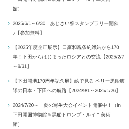
館）
2025/6/1～6/30 あじさい祭スタンプラリー開催
♪【参加無料】
【2025年度企画展示】日露和親条約締結から170
年！下田からはじまったロシアとの交流【2025/2/7
～8/31】
【下田開港170周年記念展】絵で見る ペリー黒船艦
隊の日本・下田への航路【2024/9/1～2025/1/26】
2024/7/20～ 夏の写生大会イベント開催中！（in
下田開国博物館＆黒船トロンプ・ルイユ美術
館）