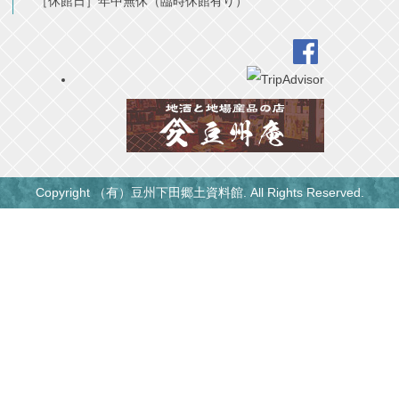
［休館日］年中無休（臨時休館有り）
Copyright （有）豆州下田郷土資料館. All Rights Reserved.