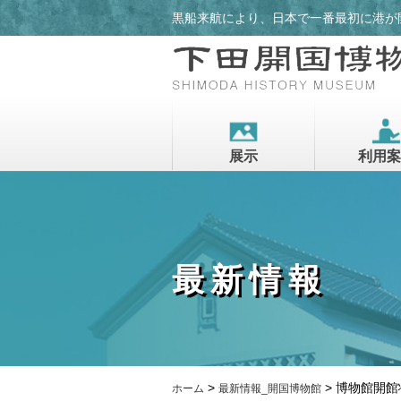
黒船来航により、日本で一番最初に港が
展示
利用案
最新情報
>
>
博物館開館状
ホーム
最新情報_開国博物館