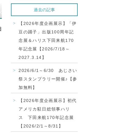
過去の記事
【2026年度企画展示】「伊
日
豆の踊子」出版100周年記
念展＆ハリス下田来航170
年記念展【2026/7/18～
2027.3.14】
2026/6/1～6/30 あじさい
祭スタンプラリー開催♪【参
加無料】
【2026年度企画展示】初代
アメリカ駐日総領事ハリ
ス 下田来航170年記念展
【2026/2/1～8/31】