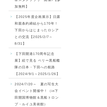
加無料】
【2025年度企画展示】日露
和親条約締結から170年！
下田からはじまったロシア
との交流【2025/2/7～
8/31】
【下田開港170周年記念
展】絵で見る ペリー黒船艦
隊の日本・下田への航路
【2024/9/1～2025/1/26】
2024/7/20～ 夏の写生大
会イベント開催中！（in下
田開国博物館＆黒船トロン
プ・ルイユ美術館）