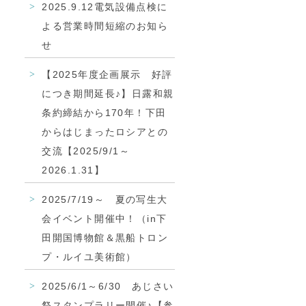
2025.9.12電気設備点検に
よる営業時間短縮のお知ら
せ
【2025年度企画展示 好評
につき期間延長♪】日露和親
条約締結から170年！下田
からはじまったロシアとの
交流【2025/9/1～
2026.1.31】
2025/7/19～ 夏の写生大
会イベント開催中！（in下
田開国博物館＆黒船トロン
プ・ルイユ美術館）
2025/6/1～6/30 あじさい
祭スタンプラリー開催♪【参