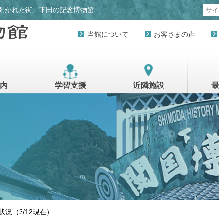
開かれた街、下田の記念博物館
当館について
お客さまの声
内
学習支援
近隣施設
最
況（3/12現在）