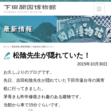
最新情報
ホーム
>
最新情報_開国博物館
>
松陰先生が隠れていた！
松陰先生が隠れていた！
2015年10月30日
お久しぶりのブログです。
先日、吉田松陰先生が隠れていた下田市蓮台寺の寓寄
処に行ってきました。
茅葺きも昨年修復され趣のある建物です。
当館から車で15分ぐらいです。