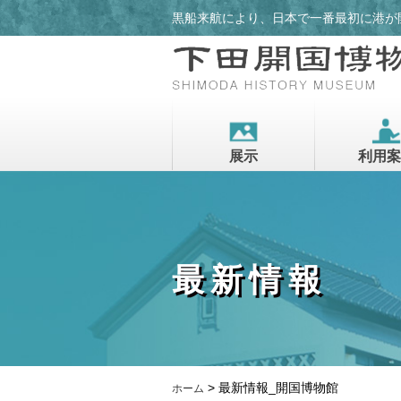
黒船来航により、日本で一番最初に港が
展示
利用案
最新情報
>
最新情報_開国博物館
ホーム