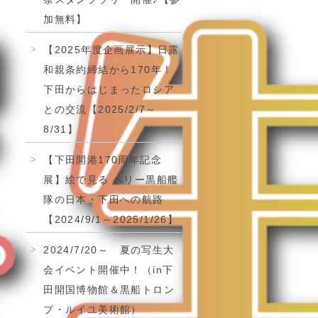
加無料】
【2025年度企画展示】日露
和親条約締結から170年！
下田からはじまったロシア
との交流【2025/2/7～
8/31】
【下田開港170周年記念
展】絵で見る ペリー黒船艦
隊の日本・下田への航路
【2024/9/1～2025/1/26】
2024/7/20～ 夏の写生大
会イベント開催中！（in下
田開国博物館＆黒船トロン
プ・ルイユ美術館）