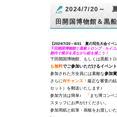
2024/7/20
田開国博物館＆黒
【2024/7/20～8/31 夏の写生大会イ
下田開国博物館と黒船トロンプ・ルイユ
館内で展示を見ながら絵を描こう！
下田開国博物館、もしくは黒船トロ
も無料
でご参加いただけるイベント
参加された方全員には素敵な
参加賞
さらに
Wチャンス
！
厳正な審査の結
セット）を郵送いたします♪
参加方法は簡単♪ 「まち博コンベ
スタッフにお声がけください。
参加用紙と鉛筆・画板をお渡しいた