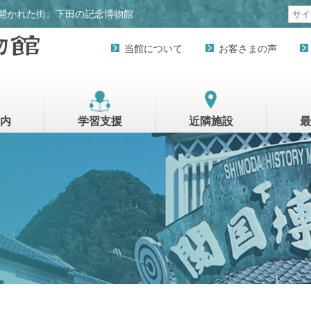
開かれた街、下田の記念博物館
当館について
お客さまの声
内
学習支援
近隣施設
最