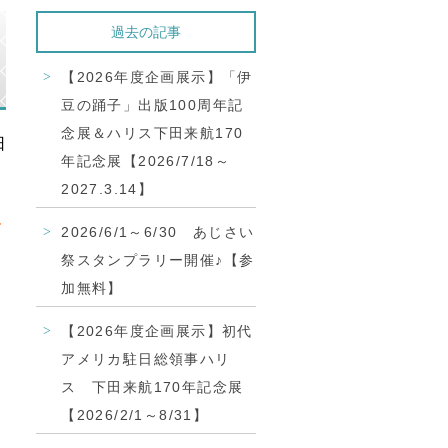
過去の記事
【2026年度企画展示】「伊
豆の踊子」出版100周年記
念展＆ハリス下田来航170
日
年記念展【2026/7/18～
2027.3.14】
2026/6/1～6/30 あじさい
祭スタンプラリー開催♪【参
加無料】
【2026年度企画展示】初代
アメリカ駐日総領事ハリ
ス 下田来航170年記念展
【2026/2/1～8/31】