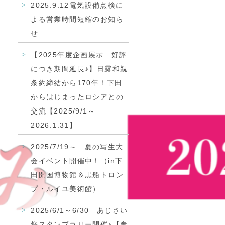
2025.9.12電気設備点検に
よる営業時間短縮のお知ら
せ
【2025年度企画展示 好評
につき期間延長♪】日露和親
条約締結から170年！下田
からはじまったロシアとの
交流【2025/9/1～
2026.1.31】
2025/7/19～ 夏の写生大
会イベント開催中！（in下
田開国博物館＆黒船トロン
プ・ルイユ美術館）
2025/6/1～6/30 あじさい
祭スタンプラリー開催♪【参