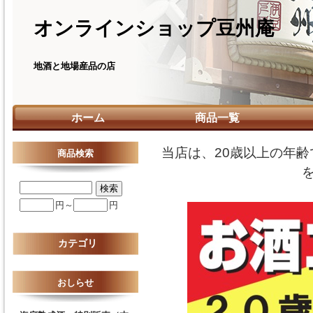
オンラインショップ豆州庵
地酒と地場産品の店
ホーム
商品一覧
当店は、20歳以上の年
商品検索
円～
円
カテゴリ
おしらせ